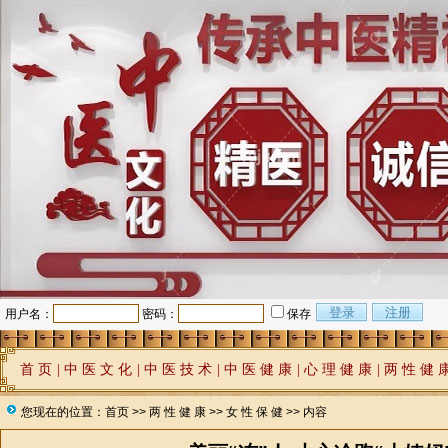
用户名：
密码：
保存
首 页
|
中 医 文 化
|
中 医 技 术
|
中 医 健 康
|
心 理 健 康
|
两 性 健 
您现在的位置：
首页
>>
两 性 健 康
>>
女 性 保 健
>> 内容