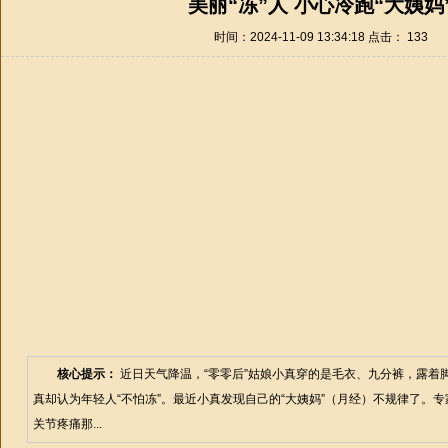
美丽“冻”人 小心冷跑“大姨妈
时间：2024-11-09 13:34:18 点击：
133
核心提示：
近日天气降温，“零零后”姑娘小真穿的是毛衣、九分裤，露着脚
真却认为年轻人“不怕冻”。最近小真发现自己的“大姨妈”（月经）不规律了。
关节疼痛那...