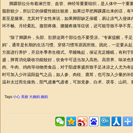
脚踝部位分布着淋巴管、血管、神经等重要组织，是人体中一个重要
脂肪较少，所以它的保暖
性
能比较差，如果过早把脚踝露出来的话，有
甚至是腿寒。尤其对于女
性
来说，如果脚部缺乏保暖，易让凉气入侵体
环不畅、月经紊乱、腹部疼痛、腰腿疼痛等症状，还可能导致不孕不育
“除了脚踝外，头部、肚脐这两个部位也不要受凉。”专家提醒，手足
妈”，通常是长期的生活习惯、穿搭习惯等原因所致。因此，一定要从
方面进行养护，开启冬季养生模式。早睡晚起，保证充足睡眠，有利于
盛，脾胃消化吸收功能较好，饮食中可适当加入高热、高营养、味浓色
肉、牛肉、鸡肉等动物类食品，对于阳虚寒盛所致手足冰凉之人尤为有
时可加入少许温阳益气之品，如人参、肉桂、鹿茸，也可加入少量的补
温补太过而生燥热，阳气虚兼气虚者，可加党参、白术、茯苓、山药、
Tags:
小心
美丽
大姨妈
姨妈