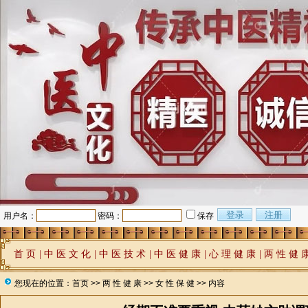
用户名：
密码：
保存
首 页
|
中 医 文 化
|
中 医 技 术
|
中 医 健 康
|
心 理 健 康
|
两 性 健 
您现在的位置：
首页
>>
两 性 健 康
>>
女 性 保 健
>> 内容