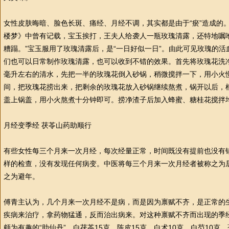
女
性
皮肤晦暗、脸色长斑、痛经、月经不调，其实都是由于“瘀”造成的
楼梦》中曾有记载，宝玉挨打，王夫人给袭人一瓶玫瑰清露，还特地嘱
糟蹋。”宝玉服用了玫瑰清露后，是“一日好似一日”。由此可见玫瑰的
们也可以日常制作玫瑰清露，也可以收到不错的效果。首先将玫瑰花洗净
毫升左右的清水，先把一半的玫瑰花倒入砂锅，稍微搅拌一下，用小火
间，把玫瑰花捞出来，把剩余的玫瑰花放入砂锅继续熬煮，锅开以后，
盖上锅盖，用小火熬煮十分钟即可。捞净渣子后加入蜂蜜、糖桂花搅拌
月经变季经 茯苓山药助顺行
有些女
性
每三个月来一次月经，每次经量正常，时间既没有提前也没有
样的检查，没有发现任何病变。
中医
将每三个月来一次月经者被称之为
之为避年。
傅青主认为，几个月来一次月经不是病，而是因为禀赋不齐，是正常的
疾病来
治疗
，拿药物猛通，反而治出病来。对这种禀赋不齐而出现的季
颇为有趣的“助仙丹”，白茯苓15克，陈皮15克，白术10克，白芍10克