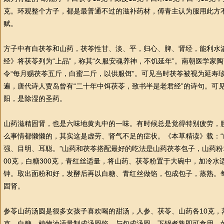
克。环观整个方子，都是最普通不过的滋补药材，傅青主认为服用此方
赋。
方子中有白茯苓和山药，茯苓
性
甘、淡、平，归心、脾、肾经，能利水
经》将茯苓列为“上品”，称其“久服安魂养神，不饥延年”。南朝医学家
令“每月赐茯苓五斤，白蜜二斤，以供服饵”。可见当时茯苓被视为延寿
遍，唐代诗人贾岛曾有“二十年中饵茯苓，致书半是老君经”的诗句。可
阳，是除湿的圣药。
山药滋精固肾，也是六味地黄丸中的一味。有时候总是觉得特别疲劳，
么事情都懒懒的，其实这是虚劳、肾气不足的症状。《本草精读》载：
强、目明、耳聪。”山药和茯苓搭配最好的吃法是山药茯苓包子，山药粉10
00克，白糖300克，青红丝适量，将山药、茯苓粉置于大碗中，加冷水
钟。取出面粉和好，发酵后再以白糖、青红丝做馅，包成包子，蒸熟。
固肾。
参苓山药汤圆是很多女孩子喜欢喝的甜汤，人参、茯苓、山药各10克，
克、白糖、植物油适量制成汤圆馅，与包成汤圆，下锅煮熟即可食用。