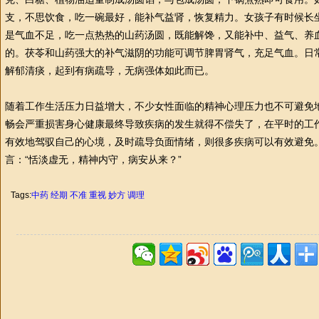
支，不思饮食，吃一碗最好，能补气益肾，恢复精力。女孩子有时候长
是气血不足，吃一点热热的山药汤圆，既能解馋，又能补中、益气、养
的。茯苓和山药强大的补气滋阴的功能可调节脾胃肾气，充足气血。日
解郁清痰，起到有病疏导，无病强体如此而已。
随着工作生活压力日益增大，不少女
性
面临的精神心理压力也不可避免
畅会严重损害身心健康最终导致疾病的发生就得不偿失了，在平时的工
有效地驾驭自己的心境，及时疏导负面情绪，则很多疾病可以有效避免
言：“恬淡虚无，精神内守，病安从来？”
Tags:
中药
经期
不准
重视
妙方
调理