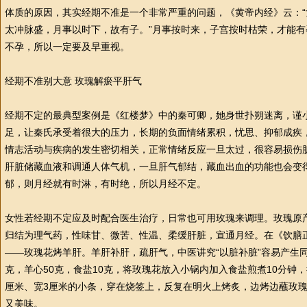
体质的原因，其实经期不准是一个非常严重的问题，《黄帝内经》云：
太冲脉盛，月事以时下，故有子。”月事按时来，子宫按时枯荣，才能
不孕，所以一定要及早重视。
经期不准别大意 玫瑰解瘀平肝气
经期不定的最典型案例是《红楼梦》中的秦可卿，她身世扑朔迷离，谨
足，让秦氏承受着很大的压力，长期的负面情绪累积，忧思、抑郁成疾
情志活动与疾病的发生密切相关，正常情绪反应一旦太过，很容易损伤
肝脏储藏血液和调通人体气机，一旦肝气郁结，藏血出血的功能也会变
郁，则月经就有时淋，有时绝，所以月经不定。
女
性
若经期不定应及时配合医生
治疗
，日常也可用玫瑰来调理。玫瑰原
归结为理气药，
性
味甘、微苦、
性
温、柔缓肝脏，宣通月经。在《饮膳
——玫瑰花烤羊肝。羊肝补肝，疏肝气，
中医
讲究“以脏补脏”容易产生
克，羊心50克，食盐10克，将玫瑰花放入小锅内加入食盐煎煮10分钟
厘米、宽3厘米的小条，穿在烧签上，反复在明火上烤炙，边烤边蘸玫
又美味。