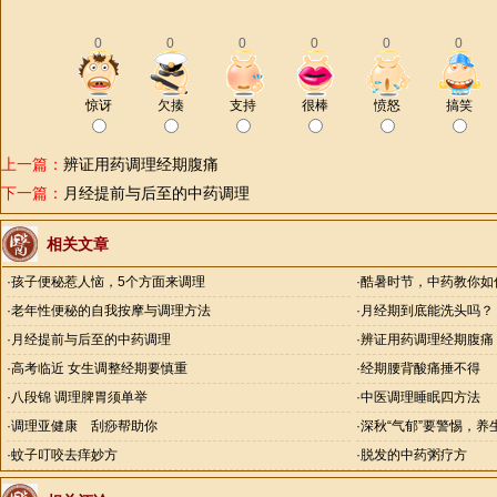
0
0
0
0
0
0
惊讶
欠揍
支持
很棒
愤怒
搞笑
上一篇：
辨证用药调理经期腹痛
下一篇：
月经提前与后至的中药调理
相关文章
·
孩子便秘惹人恼，5个方面来调理
·
酷暑时节，中药教你如
·
老年性便秘的自我按摩与调理方法
·
月经期到底能洗头吗？
·
月经提前与后至的中药调理
·
辨证用药调理经期腹痛
·
高考临近 女生调整经期要慎重
·
经期腰背酸痛捶不得
·
八段锦 调理脾胃须单举
·
中医调理睡眠四方法
·
调理亚健康 刮痧帮助你
·
深秋“气郁”要警惕，养
·
蚊子叮咬去痒妙方
·
脱发的中药粥疗方